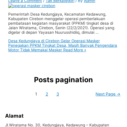
Leave a Comment
/
Tak Berkategori
/ By
Admin
Pemerintah Desa Kedungjaya, Kecamatan Kedawung,
Kabupaten Cirebon menggelar operasi pemberlakuan
pembatasan kegiatan masyarakat (PPKM) tingkat desa di
Jalan Wiratama, Cirebon, Senin (22/2/2021). Operasi yang
digelar di depan Yayasan Nuurusshidiiq, dimulai …
Desa Kedungjaya di Cirebon Gelar Operasi Masker
Penegakan PPKM Tingkat Desa, Masih Banyak Pengendara
Motor Tidak Memakai Masker
Read More »
Posts pagination
1
2
3
Next Page
→
Alamat
Jl.Wiratama No. 30, Kedungjaya, Kedawung – Kabupaten