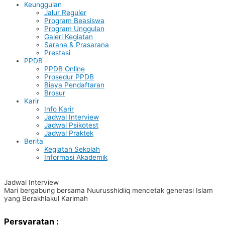
Keunggulan
Jalur Reguler
Program Beasiswa
Program Unggulan
Galeri Kegiatan
Sarana & Prasarana
Prestasi
PPDB
PPDB Online
Prosedur PPDB
Biaya Pendaftaran
Brosur
Karir
Info Karir
Jadwal Interview
Jadwal Psikotest
Jadwal Praktek
Berita
Kegiatan Sekolah
Informasi Akademik
Jadwal Interview
Mari bergabung bersama Nuurusshidiiq mencetak generasi Islam
yang Berakhlakul Karimah
Persyaratan :