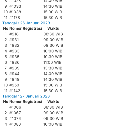
8
#1028
14:00 WIB
9
#1033
14:30 WIB
10
#1038
15:00 WIB
11
#1178
15:30 WIB
Tanggal : 26 Januari 2023
No
Nomor Registrasi
Waktu
1
#918
08:30 WIB
2
#931
09:00 WIB
3
#932
09:30 WIB
4
#933
10:00 WIB
5
#935
10:30 WIB
6
#936
11:00 WIB
7
#939
13:30 WIB
8
#944
14:00 WIB
9
#949
14:30 WIB
10
#950
15:00 WIB
11
#1142
15:30 WIB
Tanggal : 27 Januari 2023
No
Nomor Registrasi
Waktu
1
#1066
08:30 WIB
2
#1067
09:00 WIB
3
#1076
09:30 WIB
4
#1080
10:00 WIB