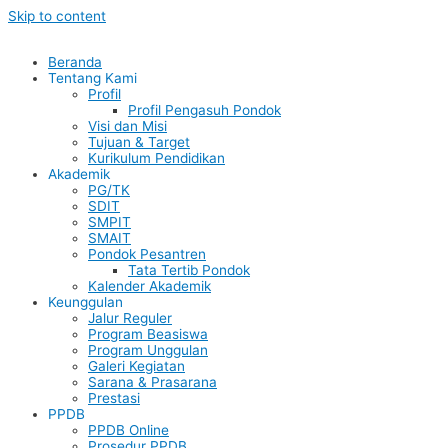
Skip to content
Beranda
Tentang Kami
Profil
Profil Pengasuh Pondok
Visi dan Misi
Tujuan & Target
Kurikulum Pendidikan
Akademik
PG/TK
SDIT
SMPIT
SMAIT
Pondok Pesantren
Tata Tertib Pondok
Kalender Akademik
Keunggulan
Jalur Reguler
Program Beasiswa
Program Unggulan
Galeri Kegiatan
Sarana & Prasarana
Prestasi
PPDB
PPDB Online
Prosedur PPDB