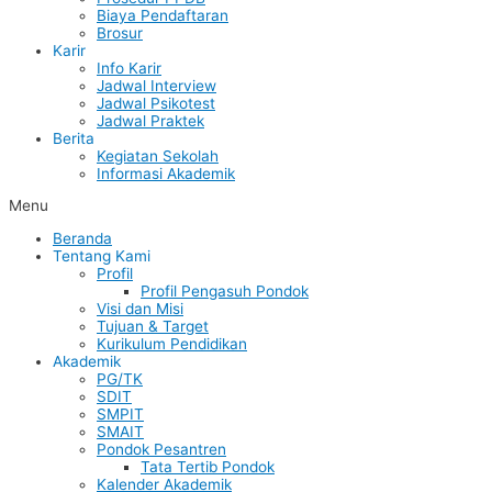
Biaya Pendaftaran
Brosur
Karir
Info Karir
Jadwal Interview
Jadwal Psikotest
Jadwal Praktek
Berita
Kegiatan Sekolah
Informasi Akademik
Menu
Beranda
Tentang Kami
Profil
Profil Pengasuh Pondok
Visi dan Misi
Tujuan & Target
Kurikulum Pendidikan
Akademik
PG/TK
SDIT
SMPIT
SMAIT
Pondok Pesantren
Tata Tertib Pondok
Kalender Akademik