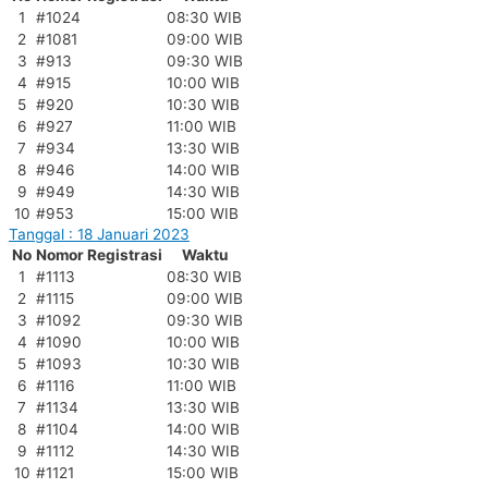
1
#1024
08:30 WIB
2
#1081
09:00 WIB
3
#913
09:30 WIB
4
#915
10:00 WIB
5
#920
10:30 WIB
6
#927
11:00 WIB
7
#934
13:30 WIB
8
#946
14:00 WIB
9
#949
14:30 WIB
10
#953
15:00 WIB
Tanggal : 18 Januari 2023
No
Nomor Registrasi
Waktu
1
#1113
08:30 WIB
2
#1115
09:00 WIB
3
#1092
09:30 WIB
4
#1090
10:00 WIB
5
#1093
10:30 WIB
6
#1116
11:00 WIB
7
#1134
13:30 WIB
8
#1104
14:00 WIB
9
#1112
14:30 WIB
10
#1121
15:00 WIB