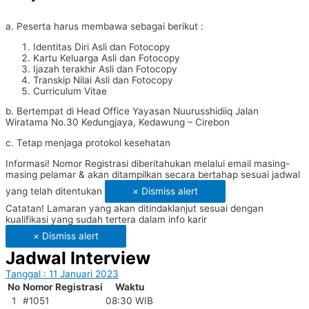
a. Peserta harus membawa sebagai berikut :
Identitas Diri Asli dan Fotocopy
Kartu Keluarga Asli dan Fotocopy
Ijazah terakhir Asli dan Fotocopy
Transkip Nilai Asli dan Fotocopy
Curriculum Vitae
b. Bertempat di Head Office Yayasan Nuurusshidiiq Jalan
Wiratama No.30 Kedungjaya, Kedawung – Cirebon
c. Tetap menjaga protokol kesehatan
Informasi!
Nomor Registrasi diberitahukan melalui email masing-
masing pelamar & akan ditampilkan secara bertahap sesuai jadwal
yang telah ditentukan
×
Dismiss alert
Catatan!
Lamaran yang akan ditindaklanjut sesuai dengan
kualifikasi yang sudah tertera dalam info karir
×
Dismiss alert
Jadwal Interview
Tanggal : 11 Januari 2023
No
Nomor Registrasi
Waktu
1
#1051
08:30 WIB