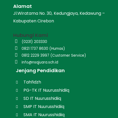
Alamat
Jl.Wiratama No. 30, Kedungjaya, Kedawung –
Kabupaten Cirebon
Hubungi Kami
(0231) 203330
0821 1737 8630 (Humas)
0812 2229 3997 (Customer Service)
info@nsqjuara.sch.id
Jenjang Pendidikan
Tahfidzh
PG-TK IT Nuurusshidiiq
SD IT Nuurusshidiiq
SMP IT Nuurusshidiiq
SMA IT Nuurusshidiiq