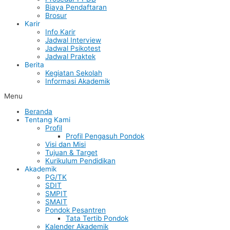
Biaya Pendaftaran
Brosur
Karir
Info Karir
Jadwal Interview
Jadwal Psikotest
Jadwal Praktek
Berita
Kegiatan Sekolah
Informasi Akademik
Menu
Beranda
Tentang Kami
Profil
Profil Pengasuh Pondok
Visi dan Misi
Tujuan & Target
Kurikulum Pendidikan
Akademik
PG/TK
SDIT
SMPIT
SMAIT
Pondok Pesantren
Tata Tertib Pondok
Kalender Akademik