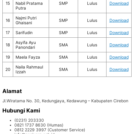
15
Nabil Pratama
SMP
Lulus
Download
Putra
Najmi Putri
16
SMP
Lulus
Download
Ghaisani
17
Sarifudin
SMP
Lulus
Download
Asyifa Ayu
18
SMA
Lulus
Download
Panondari
19
Maela Fayza
SMA
Lulus
Download
Naila Rahmaul
20
SMA
Lulus
Download
Izzah
Alamat
Jl.Wiratama No. 30, Kedungjaya, Kedawung – Kabupaten Cirebon
Hubungi Kami
(0231) 203330
0821 1737 8630 (Humas)
0812 2229 3997 (Customer Service)