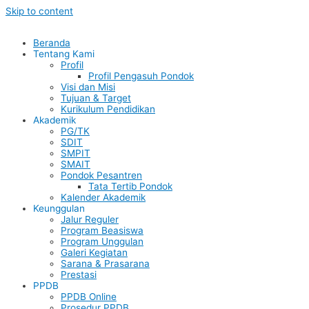
Skip to content
Beranda
Tentang Kami
Profil
Profil Pengasuh Pondok
Visi dan Misi
Tujuan & Target
Kurikulum Pendidikan
Akademik
PG/TK
SDIT
SMPIT
SMAIT
Pondok Pesantren
Tata Tertib Pondok
Kalender Akademik
Keunggulan
Jalur Reguler
Program Beasiswa
Program Unggulan
Galeri Kegiatan
Sarana & Prasarana
Prestasi
PPDB
PPDB Online
Prosedur PPDB