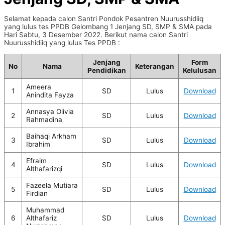
Selamat kepada calon Santri Pondok Pesantren Nuurusshidiiq
yang lulus tes PPDB Gelombang 1 Jenjang SD, SMP & SMA pada
Hari Sabtu, 3 Desember 2022. Berikut nama calon Santri
Nuurusshidiiq yang lulus Tes PPDB :
Jenjang
Form
No
Nama
Keterangan
Pendidikan
Kelulusan
Ameera
1
SD
Lulus
Download
Anindita Fayza
Annasya Olivia
2
SD
Lulus
Download
Rahmadina
Baihaqi Arkham
3
SD
Lulus
Download
Ibrahim
Efraim
4
SD
Lulus
Download
Althafarizqi
Fazeela Mutiara
5
SD
Lulus
Download
Firdian
Muhammad
6
Althafariz
SD
Lulus
Download