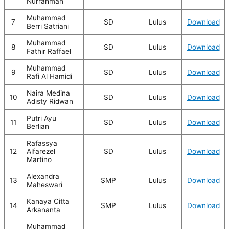
Nurrahman
Muhammad
7
SD
Lulus
Download
Berri Satriani
Muhammad
8
SD
Lulus
Download
Fathir Raffael
Muhammad
9
SD
Lulus
Download
Rafi Al Hamidi
Naira Medina
10
SD
Lulus
Download
Adisty Ridwan
Putri Ayu
11
SD
Lulus
Download
Berlian
Rafassya
12
Alfarezel
SD
Lulus
Download
Martino
Alexandra
13
SMP
Lulus
Download
Maheswari
Kanaya Citta
14
SMP
Lulus
Download
Arkananta
Muhammad