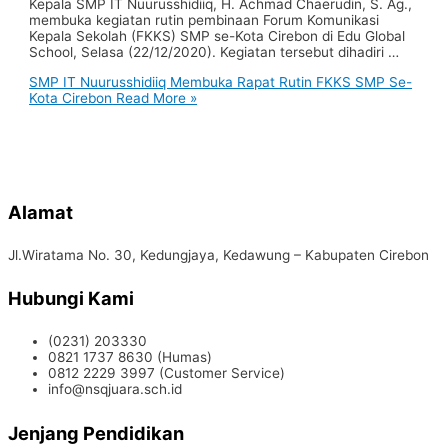
Kepala SMP IT Nuurusshidiiq, H. Achmad Chaerudin, S. Ag.,
membuka kegiatan rutin pembinaan Forum Komunikasi
Kepala Sekolah (FKKS) SMP se-Kota Cirebon di Edu Global
School, Selasa (22/12/2020). Kegiatan tersebut dihadiri …
SMP IT Nuurusshidiiq Membuka Rapat Rutin FKKS SMP Se-
Kota Cirebon
Read More »
Alamat
Jl.Wiratama No. 30, Kedungjaya, Kedawung – Kabupaten Cirebon
Hubungi Kami
(0231) 203330
0821 1737 8630 (Humas)
0812 2229 3997 (Customer Service)
info@nsqjuara.sch.id
Jenjang Pendidikan