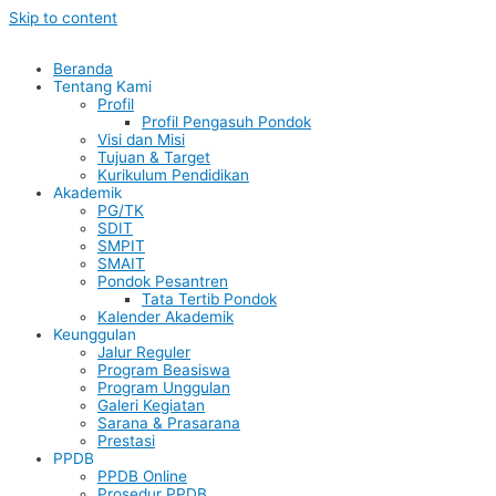
Skip to content
Beranda
Tentang Kami
Profil
Profil Pengasuh Pondok
Visi dan Misi
Tujuan & Target
Kurikulum Pendidikan
Akademik
PG/TK
SDIT
SMPIT
SMAIT
Pondok Pesantren
Tata Tertib Pondok
Kalender Akademik
Keunggulan
Jalur Reguler
Program Beasiswa
Program Unggulan
Galeri Kegiatan
Sarana & Prasarana
Prestasi
PPDB
PPDB Online
Prosedur PPDB