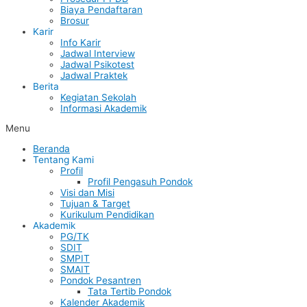
Biaya Pendaftaran
Brosur
Karir
Info Karir
Jadwal Interview
Jadwal Psikotest
Jadwal Praktek
Berita
Kegiatan Sekolah
Informasi Akademik
Menu
Beranda
Tentang Kami
Profil
Profil Pengasuh Pondok
Visi dan Misi
Tujuan & Target
Kurikulum Pendidikan
Akademik
PG/TK
SDIT
SMPIT
SMAIT
Pondok Pesantren
Tata Tertib Pondok
Kalender Akademik