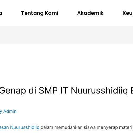
a
Tentang Kami
Akademik
Keu
Genap di SMP IT Nuurusshidiiq 
By
Admin
asan Nuurusshidiiq
dalam memudahkan siswa menyerap materi s