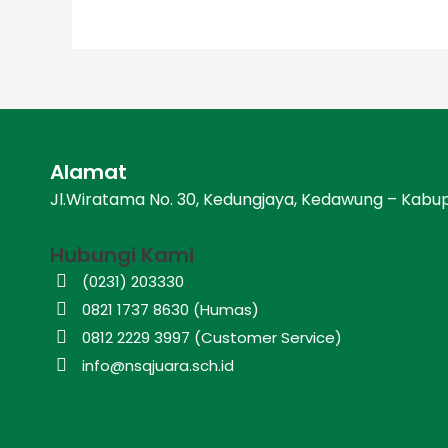
Alamat
Jl.Wiratama No. 30, Kedungjaya, Kedawung – Kabu
Hubungi Kami
(0231) 203330
0821 1737 8630 (Humas)
0812 2229 3997 (Customer Service)
info@nsqjuara.sch.id