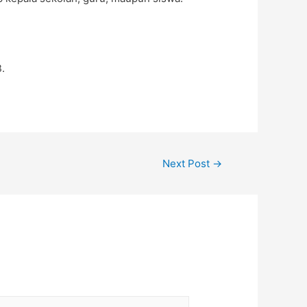
B.
Next Post
→