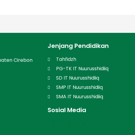
Jenjang Pendidikan
Tahfidzh
paten Cirebon
PG-TK IT Nuurusshidiiq
SD IT Nuurusshidiiq
SMP IT Nuurusshidiiq
SMA IT Nuurusshidiiq
Sosial Media