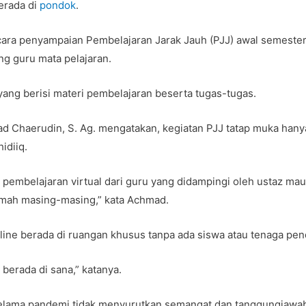
erada di
pondok
.
 cara penyampaian Pembelajaran Jarak Jauh (PJJ) awal semester
g guru mata pelajaran.
ang berisi materi pembelajaran beserta tugas-tugas.
d Chaerudin, S. Ag. mengatakan, kegiatan PJJ tatap muka hany
idiiq.
 pembelajaran virtual dari guru yang didampingi oleh ustaz ma
umah masing-masing,” kata Achmad.
line berada di ruangan khusus tanpa ada siswa atau tenaga pen
berada di sana,” katanya.
elama pandemi tidak menyurutkan semangat dan tanggungjawab