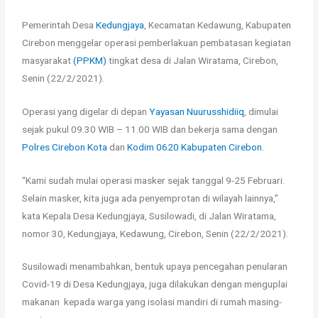
Pemerintah Desa
Kedungjaya
, Kecamatan Kedawung, Kabupaten
Cirebon menggelar operasi pemberlakuan pembatasan kegiatan
masyarakat
(PPKM)
tingkat desa di Jalan Wiratama, Cirebon,
Senin (22/2/2021).
Operasi yang digelar di depan
Yayasan Nuurusshidiiq
, dimulai
sejak pukul 09.30 WIB – 11.00 WIB dan bekerja sama dengan
Polres Cirebon Kota
dan
Kodim 0620 Kabupaten Cirebon
.
“Kami sudah mulai operasi masker sejak tanggal 9-25 Februari.
Selain masker, kita juga ada penyemprotan di wilayah lainnya,”
kata Kepala Desa Kedungjaya, Susilowadi, di Jalan Wiratama,
nomor 30, Kedungjaya, Kedawung, Cirebon, Senin (22/2/2021).
Susilowadi menambahkan, bentuk upaya pencegahan penularan
Covid-19 di Desa Kedungjaya, juga dilakukan dengan menguplai
makanan kepada warga yang isolasi mandiri di rumah masing-