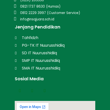
(0231) 203330
0821 1737 8630 (Humas)
0812 2229 3997 (Customer Service)
info@nsqjuara.sch.id
Jenjang Pendidikan
Tahfidzh
PG-TK IT Nuurusshidiiq
SD IT Nuurusshidiiq
SMP IT Nuurusshidiiq
SMA IT Nuurusshidiiq
Sosial Media