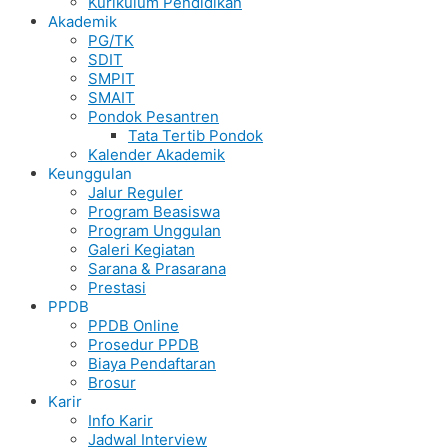
Kurikulum Pendidikan
Akademik
PG/TK
SDIT
SMPIT
SMAIT
Pondok Pesantren
Tata Tertib Pondok
Kalender Akademik
Keunggulan
Jalur Reguler
Program Beasiswa
Program Unggulan
Galeri Kegiatan
Sarana & Prasarana
Prestasi
PPDB
PPDB Online
Prosedur PPDB
Biaya Pendaftaran
Brosur
Karir
Info Karir
Jadwal Interview