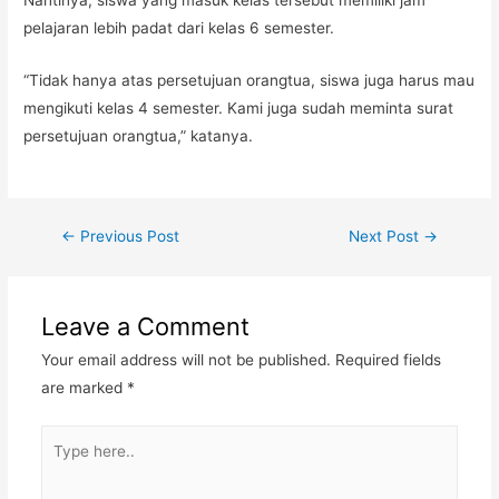
Nantinya, siswa yang masuk kelas tersebut memiliki jam
pelajaran lebih padat dari kelas 6 semester.
“Tidak hanya atas persetujuan orangtua, siswa juga harus mau
mengikuti kelas 4 semester. Kami juga sudah meminta surat
persetujuan orangtua,” katanya.
Post
←
Previous Post
Next Post
→
navigation
Leave a Comment
Your email address will not be published.
Required fields
are marked
*
Type
here..