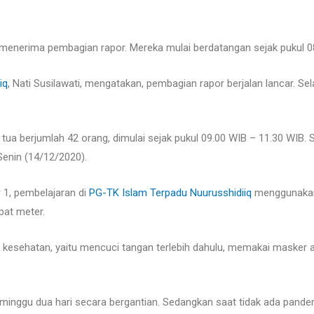
menerima pembagian rapor. Mereka mulai berdatangan sejak pukul 0
iq
, Nati Susilawati, mengatakan, pembagian rapor berjalan lancar. Se
ua berjumlah 42 orang, dimulai sejak pukul 09.00 WIB – 11.30 WIB. Si
 Senin (14/12/2020).
1, pembelajaran di
PG-TK Islam Terpadu Nuurusshidiiq
menggunakan 
pat meter.
 kesehatan, yaitu mencuci tangan terlebih dahulu, memakai masker a
inggu dua hari secara bergantian. Sedangkan saat tidak ada pandemi