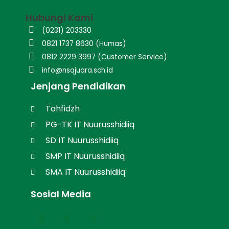
Hubungi Kami
(0231) 203330
0821 1737 8630 (Humas)
0812 2229 3997 (Customer Service)
info@nsqjuara.sch.id
Jenjang Pendidikan
Tahfidzh
PG-TK IT Nuurusshidiiq
SD IT Nuurusshidiiq
SMP IT Nuurusshidiiq
SMA IT Nuurusshidiiq
Sosial Media