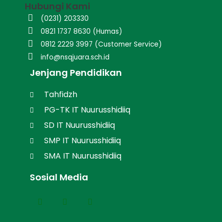
Hubungi Kami
(0231) 203330
0821 1737 8630 (Humas)
0812 2229 3997 (Customer Service)
info@nsqjuara.sch.id
Jenjang Pendidikan
Tahfidzh
PG-TK IT Nuurusshidiiq
SD IT Nuurusshidiiq
SMP IT Nuurusshidiiq
SMA IT Nuurusshidiiq
Sosial Media