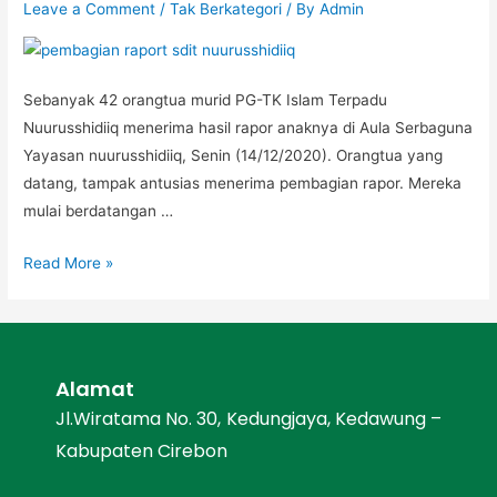
Leave a Comment
/
Tak Berkategori
/ By
Admin
Sebanyak 42 orangtua murid PG-TK Islam Terpadu
Nuurusshidiiq menerima hasil rapor anaknya di Aula Serbaguna
Yayasan nuurusshidiiq, Senin (14/12/2020). Orangtua yang
datang, tampak antusias menerima pembagian rapor. Mereka
mulai berdatangan …
Read More »
Alamat
Jl.Wiratama No. 30, Kedungjaya, Kedawung –
Kabupaten Cirebon