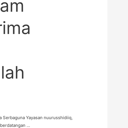
lam
rima
lah
a Serbaguna Yayasan nuurusshidiiq,
 berdatangan …