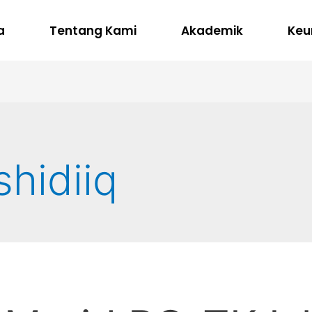
a
Tentang Kami
Akademik
Keu
shidiiq