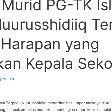
 Murid PG-TK Is
uurusshidiiq Te
i Harapan yang
kan Kepala Seko
By
Admin
am Terpadu Nuurusshidiiq menerima hasil rapor anaknya di Aul
tang, tampak antusias menerima pembagian rapor. Mereka mulai