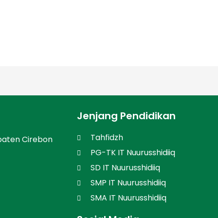
Jenjang Pendidikan
Tahfidzh
paten Cirebon
PG-TK IT Nuurusshidiiq
SD IT Nuurusshidiiq
SMP IT Nuurusshidiiq
SMA IT Nuurusshidiiq