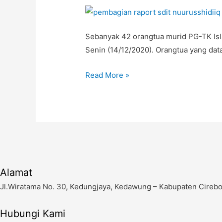
Sebanyak 42 orangtua murid PG-TK Isl
Senin (14/12/2020). Orangtua yang da
Orangtua
Read More »
Murid
PG-
TK
Islam
terpadu
Nuurusshidiiq
Terima
Alamat
Rapor,
Jl.Wiratama No. 30, Kedungjaya, Kedawung – Kabupaten Cireb
Ini
Harapan
Hubungi Kami
yang