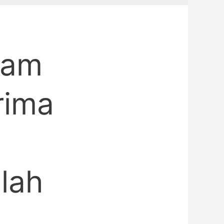
lam
rima
lah