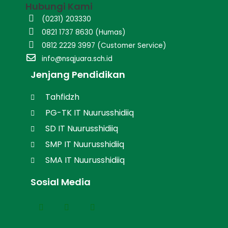
Hubungi Kami
(0231) 203330
0821 1737 8630 (Humas)
0812 2229 3997 (Customer Service)
info@nsqjuara.sch.id
Jenjang Pendidikan
Tahfidzh
PG-TK IT Nuurusshidiiq
SD IT Nuurusshidiiq
SMP IT Nuurusshidiiq
SMA IT Nuurusshidiiq
Sosial Media