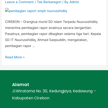
Leave a Comment
/
Tak Berkategori
/ By
Admin
CIREBON – Orangtua murid SD Islam Terpadu Nuurusshidiiq
menerima pembagian rapor anaknya secara bergantian.
Pasalnya, pembagian rapor dibagikan selama tiga hari. Kepala
SD IT Nuurusshidiiq, Ahmad Saepuddin, mengatakan,
pembagian rapor …
Read More »
Alamat
Jl.Wiratama No. 30, Kedungjaya, Kedawung –
Kabupaten Cirebon