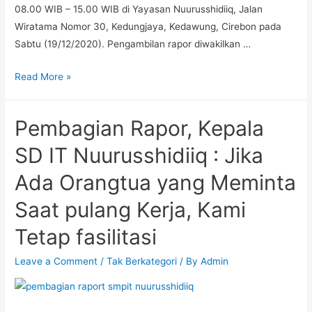
08.00 WIB – 15.00 WIB di Yayasan Nuurusshidiiq, Jalan
Wiratama Nomor 30, Kedungjaya, Kedawung, Cirebon pada
Sabtu (19/12/2020). Pengambilan rapor diwakilkan …
Intip
Read More »
Mekanisme
Pembagian
Pembagian Rapor, Kepala
Rapor
di
SD IT Nuurusshidiiq : Jika
SMA
Ada Orangtua yang Meminta
IT
Nuurusshidiiq
Saat pulang Kerja, Kami
yang
Tetap fasilitasi
Sangat
Tertib
Leave a Comment
/
Tak Berkategori
/ By
Admin