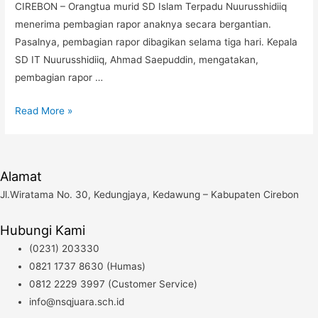
CIREBON – Orangtua murid SD Islam Terpadu Nuurusshidiiq
menerima pembagian rapor anaknya secara bergantian.
Pasalnya, pembagian rapor dibagikan selama tiga hari. Kepala
SD IT Nuurusshidiiq, Ahmad Saepuddin, mengatakan,
pembagian rapor …
Pembagian
Read More »
Rapor,
Kepala
SD
Alamat
IT
Jl.Wiratama No. 30, Kedungjaya, Kedawung – Kabupaten Cirebon
Nuurusshidiiq
:
Hubungi Kami
Jika
(0231) 203330
Ada
0821 1737 8630 (Humas)
Orangtua
0812 2229 3997 (Customer Service)
yang
info@nsqjuara.sch.id
Meminta