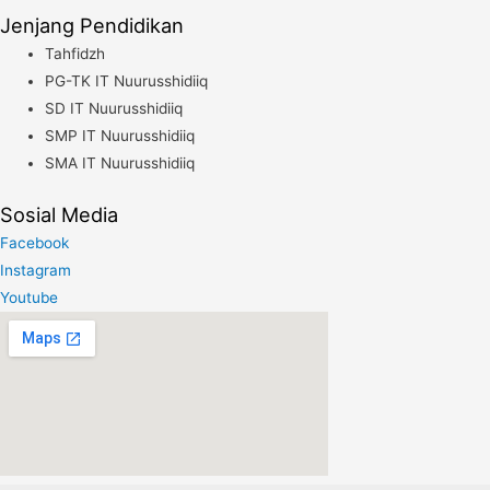
Saat
Jenjang Pendidikan
pulang
Tahfidzh
Kerja,
PG-TK IT Nuurusshidiiq
Kami
SD IT Nuurusshidiiq
Tetap
SMP IT Nuurusshidiiq
fasilitasi
SMA IT Nuurusshidiiq
Sosial Media
Facebook
Instagram
Youtube