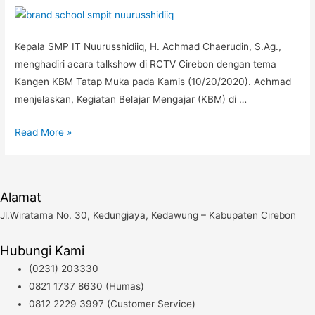
Kepala SMP IT Nuurusshidiiq, H. Achmad Chaerudin, S.Ag.,
menghadiri acara talkshow di RCTV Cirebon dengan tema
Kangen KBM Tatap Muka pada Kamis (10/20/2020). Achmad
menjelaskan, Kegiatan Belajar Mengajar (KBM) di …
KBM
Read More »
di
SMP
IT
Alamat
Nuurusshidiiq
Jl.Wiratama No. 30, Kedungjaya, Kedawung – Kabupaten Cirebon
Selama
Pandemi
Hubungi Kami
Covid-
(0231) 203330
19,
0821 1737 8630 (Humas)
Siswa
0812 2229 3997 (Customer Service)
yang