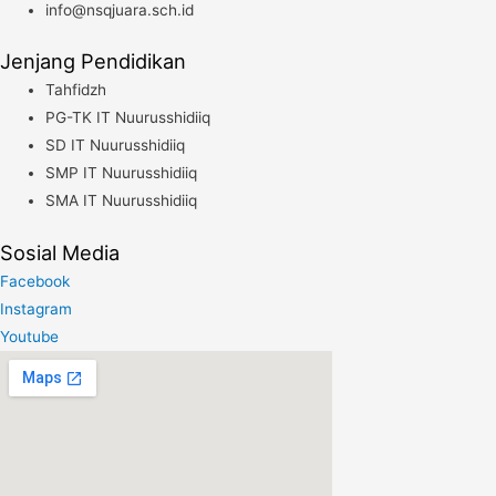
info@nsqjuara.sch.id
Ada
di
Jenjang Pendidikan
Zona
Tahfidzh
Merah
PG-TK IT Nuurusshidiiq
Tidak
SD IT Nuurusshidiiq
Diizinkan
SMP IT Nuurusshidiiq
Belajar
SMA IT Nuurusshidiiq
Secara
Tatap
Sosial Media
Muka
Facebook
Instagram
Youtube