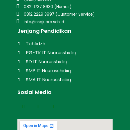
0821 1737 8630 (Humas)
0812 2229 3997 (Customer Service)
info@nsqjuara.sch.id
Jenjang Pendidikan
Tahfidzh
PG-TK IT Nuurusshidiiq
SD IT Nuurusshidiiq
SMP IT Nuurusshidiiq
SMA IT Nuurusshidiiq
Sosial Media