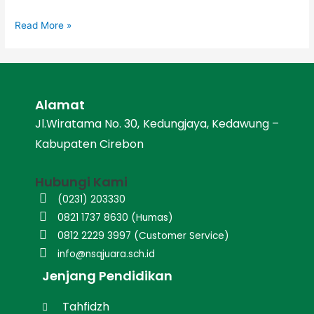
Read More »
Alamat
Jl.Wiratama No. 30, Kedungjaya, Kedawung –
Kabupaten Cirebon
Hubungi Kami
(0231) 203330
0821 1737 8630 (Humas)
0812 2229 3997 (Customer Service)
info@nsqjuara.sch.id
Jenjang Pendidikan
Tahfidzh