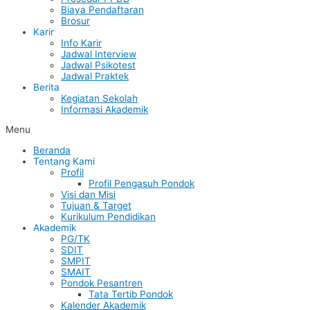
Biaya Pendaftaran
Brosur
Karir
Info Karir
Jadwal Interview
Jadwal Psikotest
Jadwal Praktek
Berita
Kegiatan Sekolah
Informasi Akademik
Menu
Beranda
Tentang Kami
Profil
Profil Pengasuh Pondok
Visi dan Misi
Tujuan & Target
Kurikulum Pendidikan
Akademik
PG/TK
SDIT
SMPIT
SMAIT
Pondok Pesantren
Tata Tertib Pondok
Kalender Akademik