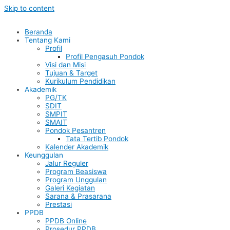
Skip to content
Beranda
Tentang Kami
Profil
Profil Pengasuh Pondok
Visi dan Misi
Tujuan & Target
Kurikulum Pendidikan
Akademik
PG/TK
SDIT
SMPIT
SMAIT
Pondok Pesantren
Tata Tertib Pondok
Kalender Akademik
Keunggulan
Jalur Reguler
Program Beasiswa
Program Unggulan
Galeri Kegiatan
Sarana & Prasarana
Prestasi
PPDB
PPDB Online
Prosedur PPDB