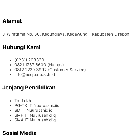
Alamat
Jl.Wiratama No. 30, Kedungjaya, Kedawung – Kabupaten Cirebon
Hubungi Kami
(0231) 203330
0821 1737 8630 (Humas)
0812 2229 3997 (Customer Service)
info@nsqjuara.sch.id
Jenjang Pendidikan
Tahfidzh
PG-TK IT Nuurusshidiiq
SD IT Nuurusshidiiq
SMP IT Nuurusshidiiq
SMA IT Nuurusshidiiq
Sosial Media